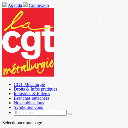
Agenda
Connexion
CGT Métallurgie
Droits & Infos pratiques
Industries & Filières
Branches rattachées
Nos publications
Syndiquez-vous
Sélectionner une page