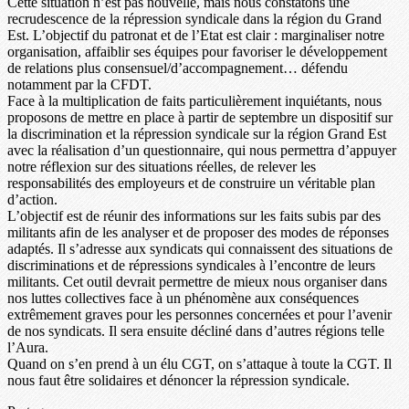
Cette situation n’est pas nouvelle, mais nous constatons une
recrudescence de la répression syndicale dans la région du Grand
Est. L’objectif du patronat et de l’Etat est clair : marginaliser notre
organisation, affaiblir ses équipes pour favoriser le développement
de relations plus consensuel/d’accompagnement… défendu
notamment par la CFDT.
Face à la multiplication de faits particulièrement inquiétants, nous
proposons de mettre en place à partir de septembre un dispositif sur
la discrimination et la répression syndicale sur la région Grand Est
avec la réalisation d’un questionnaire, qui nous permettra d’appuyer
notre réflexion sur des situations réelles, de relever les
responsabilités des employeurs et de construire un véritable plan
d’action.
L’objectif est de réunir des informations sur les faits subis par des
militants afin de les analyser et de proposer des modes de réponses
adaptés. Il s’adresse aux syndicats qui connaissent des situations de
discriminations et de répressions syndicales à l’encontre de leurs
militants. Cet outil devrait permettre de mieux nous organiser dans
nos luttes collectives face à un phénomène aux conséquences
extrêmement graves pour les personnes concernées et pour l’avenir
de nos syndicats. Il sera ensuite décliné dans d’autres régions telle
l’Aura.
Quand on s’en prend à un élu CGT, on s’attaque à toute la CGT. Il
nous faut être solidaires et dénoncer la répression syndicale.