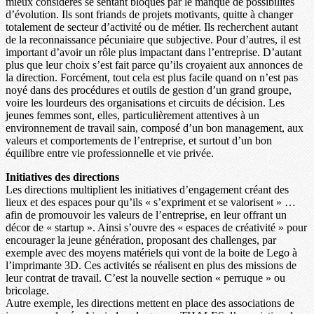
mieux considérés se sentant bloqués par le manque de possibilités
d’évolution. Ils sont friands de projets motivants, quitte à changer
totalement de secteur d’activité ou de métier. Ils recherchent autant
de la reconnaissance pécuniaire que subjective. Pour d’autres, il est
important d’avoir un rôle plus impactant dans l’entreprise. D’autant
plus que leur choix s’est fait parce qu’ils croyaient aux annonces de
la direction. Forcément, tout cela est plus facile quand on n’est pas
noyé dans des procédures et outils de gestion d’un grand groupe,
voire les lourdeurs des organisations et circuits de décision. Les
jeunes femmes sont, elles, particulièrement attentives à un
environnement de travail sain, composé d’un bon management, aux
valeurs et comportements de l’entreprise, et surtout d’un bon
équilibre entre vie professionnelle et vie privée.
Initiatives des directions
Les directions multiplient les initiatives d’engagement créant des
lieux et des espaces pour qu’ils « s’expriment et se valorisent » …
afin de promouvoir les valeurs de l’entreprise, en leur offrant un
décor de « startup ». Ainsi s’ouvre des « espaces de créativité » pour
encourager la jeune génération, proposant des challenges, par
exemple avec des moyens matériels qui vont de la boite de Lego à
l’imprimante 3D. Ces activités se réalisent en plus des missions de
leur contrat de travail. C’est la nouvelle section « perruque » ou
bricolage.
Autre exemple, les directions mettent en place des associations de