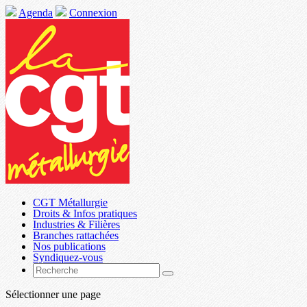
Agenda
Connexion
CGT Métallurgie
Droits & Infos pratiques
Industries & Filières
Branches rattachées
Nos publications
Syndiquez-vous
Sélectionner une page