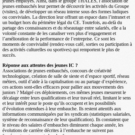
jeunes employés. Ainsi, dans le groupe THALES, l’association de
jeunes embauchés leur permet de découvrir les activités du Groupe
(visites), de développer un réseau interne sous des formes ludiques
ou conviviales. La direction leur offrant un espace dans l’intranet et
un budget hors du périmètre légal du CE. Toutefois, au-delà du
partage des connaissances et du réseautage entre salariés, elle a la
volonté constante de les canaliser vers plus d’engagement et
l’amélioration de la performance de l’entreprise. Ce sont les
moments de convivialité (rendez-vous café, sorties ou participation à
des activités culturelles ou sportives) qui remportent le plus de
succès.
Réponse aux attentes des jeunes IC ?
Associations de jeunes embauchés, concours de créativité
technologique, création de salle de sieste et d’espace sportif, réseau
métiers, outil d’aide à la capitalisation ou au partage d’expérience,
ces actions sont-elles efficaces pour pallier aux mouvements des
juniors ? Malgré ces déploiements, ces mêmes jeunes mesurent le
décalage entre leurs qualifications et leur travail réel, limitant le sens
et leur intérêt pour le poste qu’ils occupent et les possibilités
d’évolution entendues à leur embauche. Ils restent attentifs aux
informations communiquées par les syndicats (statistiques salariales,
système de reconnaissance de leur qualification). Ils constatent que
le niveau des salaires d’embauches diminuent chaque année, les
évolutions de carrière décrites à l’embauche ne suivent pas