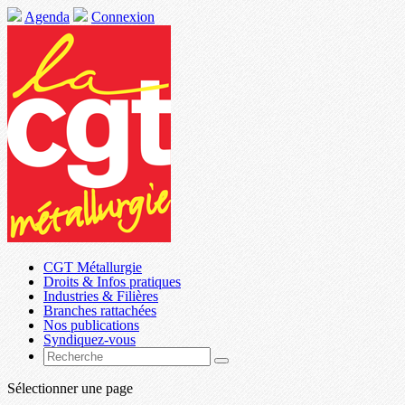
Agenda
Connexion
CGT Métallurgie
Droits & Infos pratiques
Industries & Filières
Branches rattachées
Nos publications
Syndiquez-vous
Sélectionner une page