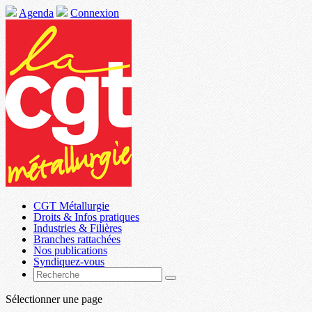
Agenda
Connexion
CGT Métallurgie
Droits & Infos pratiques
Industries & Filières
Branches rattachées
Nos publications
Syndiquez-vous
Sélectionner une page