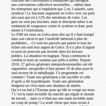
conclure des conventions d’entreprises qui dérogent
aux conventions collectives sectorielles… même dans
les entreprises qui n’emploient que 2 ou 3 salariés, sans
syndicat ! Le fascisme augmente en Grèce avec un parti
néo-nazi qui est à 12% des intentions de votes. Les
gens ne sont pas fascistes, mais le désespoir mène à un
sentiment de vengeance contre le système et donc peut
mener à l’extrémisme.
Le FMI est venu en Grèce pour dire qu’il s’était trompé
dans son calcul et que l’austérité mènerait à plus de
problèmes… Ce sont les pauvres qui paient et tous les
riches ont sorti leur argent de Grèce. Il n’y plus d’argent
et nous ne pouvons pas investir dans les travaux
publics. La situation est tragique. Nous continuons le
combat et nous ne sommes pas prêts à arrêter. Depuis
2010, 27 grèves générales interprofessionnelles ont été
organisées, auxquelles il faut ajouter 10 de plus pour le
seul secteur de la métallurgie. Ce programme est
criminel ! Toute une génération a été sacrifiée et celle
d’après a été hypothéquée. Toute une génération
émigrera ou vivra dans une situation de misère.
Qu’a-t-on fait à l’Europe pour qu’elle se venge sur nous
? C’est la main invisible du marché qui régule le monde
du travail… mais ce n’était pas une main invisible mais
un coup de poing ! La seule chose que nous avons à