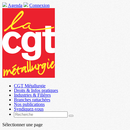
Agenda
Connexion
CGT Métallurgie
Droits & Infos pratiques
Industries & Filières
Branches rattachées
Nos publications
Syndiquez-vous
Sélectionner une page