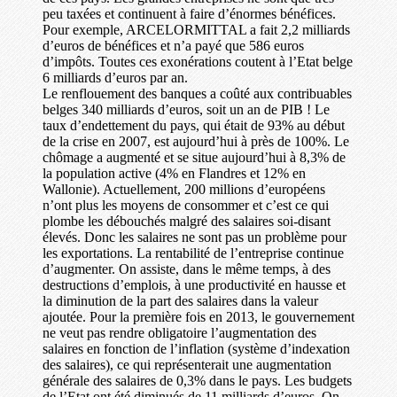
peu taxées et continuent à faire d’énormes bénéfices.
Pour exemple, ARCELORMITTAL a fait 2,2 milliards
d’euros de bénéfices et n’a payé que 586 euros
d’impôts. Toutes ces exonérations coutent à l’Etat belge
6 milliards d’euros par an.
Le renflouement des banques a coûté aux contribuables
belges 340 milliards d’euros, soit un an de PIB ! Le
taux d’endettement du pays, qui était de 93% au début
de la crise en 2007, est aujourd’hui à près de 100%. Le
chômage a augmenté et se situe aujourd’hui à 8,3% de
la population active (4% en Flandres et 12% en
Wallonie). Actuellement, 200 millions d’européens
n’ont plus les moyens de consommer et c’est ce qui
plombe les débouchés malgré des salaires soi-disant
élevés. Donc les salaires ne sont pas un problème pour
les exportations. La rentabilité de l’entreprise continue
d’augmenter. On assiste, dans le même temps, à des
destructions d’emplois, à une productivité en hausse et
la diminution de la part des salaires dans la valeur
ajoutée. Pour la première fois en 2013, le gouvernement
ne veut pas rendre obligatoire l’augmentation des
salaires en fonction de l’inflation (système d’indexation
des salaires), ce qui représenterait une augmentation
générale des salaires de 0,3% dans le pays. Les budgets
de l’Etat ont été diminués de 11 milliards d’euros. On