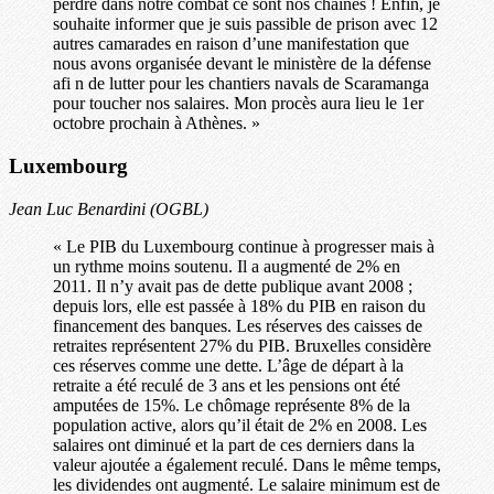
perdre dans notre combat ce sont nos chaines ! Enfin, je
souhaite informer que je suis passible de prison avec 12
autres camarades en raison d’une manifestation que
nous avons organisée devant le ministère de la défense
afi n de lutter pour les chantiers navals de Scaramanga
pour toucher nos salaires. Mon procès aura lieu le 1er
octobre prochain à Athènes. »
Luxembourg
Jean Luc Benardini (OGBL)
« Le PIB du Luxembourg continue à progresser mais à
un rythme moins soutenu. Il a augmenté de 2% en
2011. Il n’y avait pas de dette publique avant 2008 ;
depuis lors, elle est passée à 18% du PIB en raison du
financement des banques. Les réserves des caisses de
retraites représentent 27% du PIB. Bruxelles considère
ces réserves comme une dette. L’âge de départ à la
retraite a été reculé de 3 ans et les pensions ont été
amputées de 15%. Le chômage représente 8% de la
population active, alors qu’il était de 2% en 2008. Les
salaires ont diminué et la part de ces derniers dans la
valeur ajoutée a également reculé. Dans le même temps,
les dividendes ont augmenté. Le salaire minimum est de