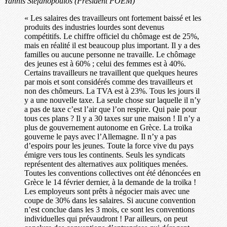
Yannis Stefanopoulos (Président POEM)
« Les salaires des travailleurs ont fortement baissé et les
produits des industries lourdes sont devenus
compétitifs. Le chiffre officiel du chômage est de 25%,
mais en réalité il est beaucoup plus important. Il y a des
familles ou aucune personne ne travaille. Le chômage
des jeunes est à 60% ; celui des femmes est à 40%.
Certains travailleurs ne travaillent que quelques heures
par mois et sont considérés comme des travailleurs et
non des chômeurs. La TVA est à 23%. Tous les jours il
y a une nouvelle taxe. La seule chose sur laquelle il n’y
a pas de taxe c’est l’air que l’on respire. Qui paie pour
tous ces plans ? Il y a 30 taxes sur une maison ! Il n’y a
plus de gouvernement autonome en Grèce. La troïka
gouverne le pays avec l’Allemagne. Il n’y a pas
d’espoirs pour les jeunes. Toute la force vive du pays
émigre vers tous les continents. Seuls les syndicats
représentent des alternatives aux politiques menées.
Toutes les conventions collectives ont été dénoncées en
Grèce le 14 février dernier, à la demande de la troïka !
Les employeurs sont prêts à négocier mais avec une
coupe de 30% dans les salaires. Si aucune convention
n’est conclue dans les 3 mois, ce sont les conventions
individuelles qui prévaudront ! Par ailleurs, on peut