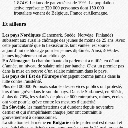
1 874 €. Le taux de pauvreté est de 19%. La population
active représente 320 000 personnes dont 150 000
frontaliers venant de Belgique, France et Allemagne.
Et ailleurs
Les pays Nordiques
(Danemark, Suède, Norvège, Finlande)
subissent aux aussi le chômage des jeunes de moins de 25 ans. Avec
cette particularité que la flexisécurité, tant vantée, est source
aujourd’hui de blocage pour les jeunes diplômés. Ainsi, 40% des
jeunes ingénieurs sont au chômage.
En Allemagne
, la chambre haute du parlement a ratifié, en début
d’année, un niveau de salaire mini par banche. C’est un premier pas
dans la mise en oeuvre d’un salaire minimum dans le pays.
Les pays de l’Est de l’Europe
s’engagent comme jamais dans la
lutte contre l’austérité.
Plus de 100 000 Polonais salariés des services publics ont protesté,
lors d’une grève dans le sud du pays. Dans le Sud-ouest, en Silésie,
à plus de 70%, les salariés de plus de 600 entreprises, mines, écoles
ont voté pour la grève contre les mesures d’austérité.
En Slovénie
, les manifestations qui duraient depuis novembre
dernier et qui s’amplifiaient chaque jour ont contraint le
gouvernement à démissionner.
La situation est la même
en Bulgarie
où le parlement est dissout et
des législatives anticipées sont convoquées pour le 14 mai prochain.