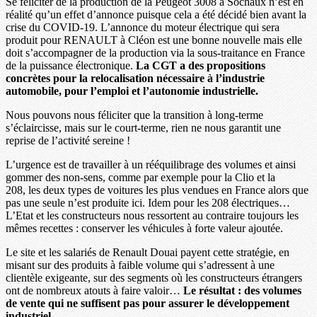
Se féliciter de la production de la Peugeot 3008 à Sochaux n’est en
réalité qu’un effet d’annonce puisque cela a été décidé bien avant la
crise du COVID-19. L’annonce du moteur électrique qui sera
produit pour RENAULT à Cléon est une bonne nouvelle mais elle
doit s’accompagner de la production via la sous-traitance en France
de la puissance électronique.
La CGT a des propositions
concrètes pour la relocalisation nécessaire à l’industrie
automobile, pour l’emploi et l’autonomie industrielle.
Nous pouvons nous féliciter que la transition à long-terme
s’éclaircisse, mais sur le court-terme, rien ne nous garantit une
reprise de l’activité sereine !
L’urgence est de travailler à un rééquilibrage des volumes et ainsi
gommer des non-sens, comme par exemple pour la Clio et la
208, les deux types de voitures les plus vendues en France alors que
pas une seule n’est produite ici. Idem pour les 208 électriques…
L’Etat et les constructeurs nous ressortent au contraire toujours les
mêmes recettes : conserver les véhicules à forte valeur ajoutée.
Le site et les salariés de Renault Douai payent cette stratégie, en
misant sur des produits à faible volume qui s’adressent à une
clientèle exigeante, sur des segments où les constructeurs étrangers
ont de nombreux atouts à faire valoir…
Le résultat : des volumes
de vente qui ne suffisent pas pour assurer le développement
industriel.