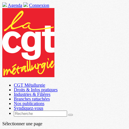
Agenda
Connexion
CGT Métallurgie
Droits & Infos pratiques
Industries & Filières
Branches rattachées
Nos publications
Syndiquez-vous
Sélectionner une page