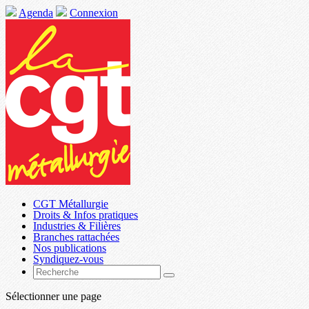
Agenda
Connexion
CGT Métallurgie
Droits & Infos pratiques
Industries & Filières
Branches rattachées
Nos publications
Syndiquez-vous
Sélectionner une page