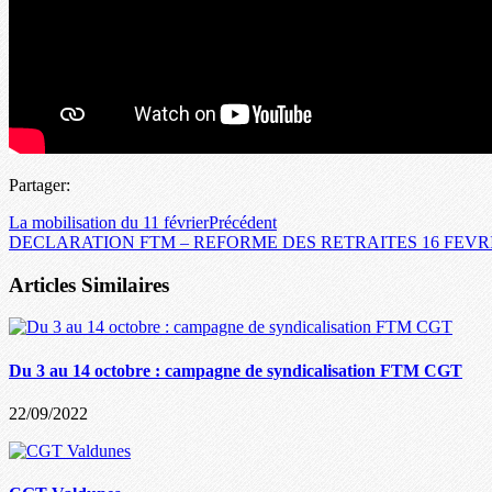
Partager:
La mobilisation du 11 février
Précédent
DECLARATION FTM – REFORME DES RETRAITES 16 FEVRI
Articles Similaires
Du 3 au 14 octobre : campagne de syndicalisation FTM CGT
22/09/2022