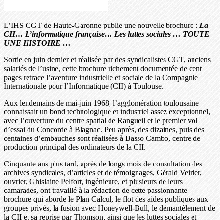
L’IHS CGT de Haute-Garonne publie une nouvelle brochure :
La
CII… L’informatique française… Les luttes sociales … TOUTE
UNE HISTOIRE …
Sortie en juin dernier et réalisée par des syndicalistes CGT, anciens
salariés de l’usine, cette brochure richement documentée de cent
pages retrace l’aventure industrielle et sociale de la Compagnie
Internationale pour l’Informatique (CII) à Toulouse.
Aux lendemains de mai-juin 1968, l’agglomération toulousaine
connaissait un bond technologique et industriel assez exceptionnel,
avec l’ouverture du centre spatial de Rangueil et le premier vol
d’essai du Concorde à Blagnac. Peu après, des dizaines, puis des
centaines d’embauches sont réalisées à Basso Cambo, centre de
production principal des ordinateurs de la CII.
Cinquante ans plus tard, après de longs mois de consultation des
archives syndicales, d’articles et de témoignages, Gérald Veirier,
ouvrier, Ghislaine Pelfort, ingénieure, et plusieurs de leurs
camarades, ont travaillé à la rédaction de cette passionnante
brochure qui aborde le Plan Calcul, le flot des aides publiques aux
groupes privés, la fusion avec Honeywell-Bull, le démantèlement de
la CII et sa reprise par Thomson, ainsi que les luttes sociales et