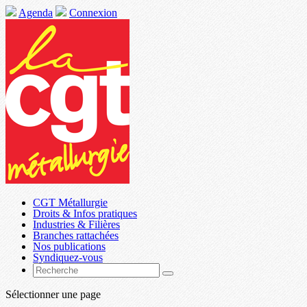
Agenda
Connexion
CGT Métallurgie
Droits & Infos pratiques
Industries & Filières
Branches rattachées
Nos publications
Syndiquez-vous
Sélectionner une page