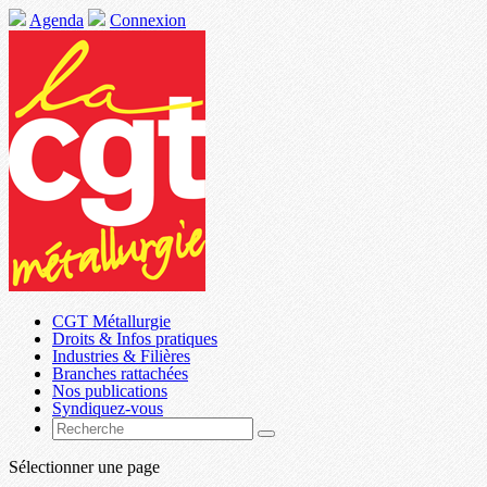
Agenda
Connexion
CGT Métallurgie
Droits & Infos pratiques
Industries & Filières
Branches rattachées
Nos publications
Syndiquez-vous
Sélectionner une page