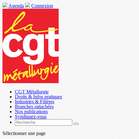
Agenda
Connexion
CGT Métallurgie
Droits & Infos pratiques
Industries & Filières
Branches rattachées
Nos publications
Syndiquez-vous
Sélectionner une page