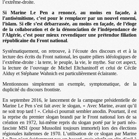
l’extrême-droite.
Si Marine Le Pen a renoncé, au moins en façade, à
l’antisémitisme, c’est pour le remplacer par un nouvel ennemi,
l’islam. Si elle s’est débarrassée, au moins en façade, de l’éloge
de la collaboration et de la dénonciation de l’indépendance de
l’Algérie, c’est pour mieux revendiquer une prétendue filiation
républicaine du Front national
.
Systématiquement, on retrouve, à l’écoute des discours et et à la
lecture des écrits du Front national, les quatre piliers idéologiques de
l’extrême-droite : la terre, le peuple, la vie, le mythe. Sur cet aspect,
la lecture de l’ouvrage de Michel Eltchaninoff et celui de Cécile
Alduy et Stéphane Wahnich est particulièrement éclairante.
Mentionnons simplement un exemple, symptomatique, de la
duplicité du discours frontiste.
En septembre 2016, le lancement de la campagne présidentielle de
Marine Le Pen s’est fait avec le slogan, « Avec Marine, avant qu’il
ne soit trop tard ! ». Celui-ci pourrait sembler anodin. Pourtant, il est
la reprise du premier slogan brandi par le Front national lors de sa
création en 1972, lui-même repris du slogan porté par le parti néo-
fasciste MSI (pour Mussolini toujours immortel) lors des élections
régionales italiennes de 1970. L’utilisation de ce slogan par Marine