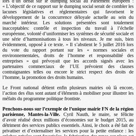
lors d’un débat sur le dumping social au Parlement européen :
« L’objectif de ce rapport sur le dumping social serait de combler les
lacunes législatives et réglementaires qui favorisent le
développement de la concurrence déloyale actuelle au sein du
marché intérieur. Les solutions présentées sont totalement
inacceptables: contrôle et inspection du travail à l’échelle
européenne, volonté d’uniformiser les systèmes de sécurité sociale et
une série d’harmonisations à tous les niveaux. Je me suis, bien
évidemment, opposé à ce texte. » Il s’abstient le 5 juillet 2016 lors
du vote du rapport portant sur les « normes sociales et
environnementales, droits de l’homme et responsabilité des
entreprises » qui prévoyait que les accords signés avec les
partenaires commerciaux de l’UE prévoient des clauses
contraignantes telles ou encore le strict respect des droits de
l’homme, la promotion des droits humains.
Le Front national détient enfin plusieurs mairies où là encore,
l’action des élus sont autant d’éléments à mobiliser pour illustrer les
méfaits du programme politique frontiste.
Penchons-nous sur l’exemple de l’unique mairie FN de la région
parisienne, Mantes-la-Ville.
Cyril Nauth, le maire, se félicite
d’avoir réalisé deux millions d’économies sur le budget 2015, au
détriment des services publics essentiels. Ainsi, le choix a été fait de
privatiser et d’externaliser les services pour la petite enfance : les