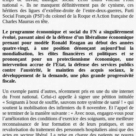
national ». Ils ne manquent définitivement pas de cynisme, ces
héritiers des ligues d’extrême-droite de l’entre-deux-guerres, Parti
Social Français (PSF) du colonel de la Roque et Action française de
Charles Maurras en tête.
Le programme économique et social du FN a singulièrement
évolué, passant ainsi de la défense d’un libéralisme économique
prenant pour modèle Ronald Reagan au début des années
quatre-vingt, à une position dénonçant aujourd’hui la
mondialisation, les élites financières et politiques et se
prononçant pour un protectionnisme économique, une
intervention accrue de l’État, la défense des services publics
contre l’austérité, le maintien des acquis sociaux, le
développement de la demande, une plus grande progressivité
fiscale.
Un exemple parmi d’autres, récemment pris en une du site internet
du Front national. Celui-ci appelle à signer une pétition intitulée
« Soignants à bout de souffle, sauvons notre système de santé ! » qui
soutient la mobilisation des infirmiers du 8 novembre. Et l’appel de
se terminer de la manière suivante : « Avec nous, engagez-vous pour
l’amélioration des conditions d’exercice des soignants, une meilleure
reconnaissance de leur formation et de leurs pratiques, et une
revalorisation du traitement des personnels hospitaliers ainsi que des
actes en secteur libéral. La prise en charge des patients ne pourra