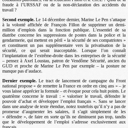
fraude à l’URSSAF ou de la non-déclaration des accidents du
travail ?
Second exemple.
Le 14 décembre dernier, Marine Le Pen s’attaque
à la volonté affichée de François Fillon de supprimer un demi-
million d’emplois dans la fonction publique. L’essentiel de sa
diatribe concerne les suppressions de postes dans la police et la
gendarmerie, qui mettent en péril « la sécurité de ses compatriotes »
et constituent un pas supplémentaire vers la privatisation de la
sécurité, ce qui serait inacceptable. Lorsque l’on connaît
l’implantation de l’extrême-droite dans les entreprises de la sécurité
– pensez à Axel Loustau, patron de Vendôme Sécurité, ancien du
GUD et proche de Marine Le Pen par exemple – la posture ne
manque pas d’audace.
Dernier exemple.
Le tract de lancement de campagne du Front
national propose « de remettre la France en ordre en cinq ans » – je
vous laisse apprécier la formule – et évoque pour cela huit points. Le
quatrième concerne le travail : « valoriser le travail, défendre le
pouvoir d’achat et développer l’emploi français ». Sans se lancer
dans une analyse de texte étendue, notez toutefois qu’il n’y a pas de
promesse d’augmenter les salaires, il s’agit simplement de les
« défendre », de faire en sorte qu’ils ne diminuent pas trop, tandis
que le développement de l’emploi s’adresse exclusivement aux
français.