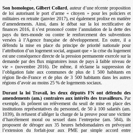
Son homologue, Gilbert Collard
, auteur d’une récente proposition
de loi autorisant le port d’arme « citoyen » pour les policiers et
militaires en retraite (janvier 2017), est également prolixe en matière
d’amendements. Ainsi, dans le débat sur la loi rectificative de
finances 2016, il s’est prononcé contre l’annulation de la dette des
pays du tiers-monde ou contre le renforcement des subventions
versées à l’Agence française de développement. En outre, il a
défendu la mise en place du principe de priorité nationale pour
l’attribution d’un logement social, arguant que « la crise du logement
est une conséquence directe de la pression permanente exercée sur la
demande par des flux migratoires issus de pays à faible niveau de
vie » (novembre 2016). De même, il réclame la suppression de
l’obligation faite aux communes de plus de 1 500 habitants en
région Ile-de-France et de plus de 3 500 habitants dans les autres
régions d’avoir au moins 25 % de logements sociaux.
Durant la loi Travail, les deux députés FN ont défendu des
amendements (am.) contraires aux intérêts des travailleurs.
Par
exemple, ils prônent un relèvement du seuil de mise en place des
institutions représentatives du personnel, de 50 à 100 salariés (am.
1039), ils refusent d’alléger la charge de la preuve pour une victime
d’harcèlement moral ou sexuel dans l’entreprise (am. 584), ils
proposent de déroger aux 35 heures hebdomadaires en prévoyant
l’extension du forfait-jour aux PME par simple accord entre