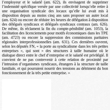
l’employeur et le salarié (am. 622), ils envisagent de supprimer
l’indemnité spécifique versée par une collectivité lorsqu’elle retire à
une organisation syndicale des locaux qu’elle lui avait mis à
disposition depuis au moins cinq ans sans proposer un autre local
(am. 624) ou encore de réduire les heures de délégation à disposition
des délégués syndicaux et délégués syndicaux centraux (am. 626).
De même, ils réclament la fin du compte-pénibilité (am. 1053), la
facilitation des licenciements pour motifs économiques dans les TPE
(am. 4723) ou encore la suppression des commissions paritaires
régionales interprofessionnelles (am. 631). Ces dernières ouvrent,
selon les députés FN, « la porte au syndicalisme dans les très petites
entreprises », qui sont « des structures à taille humaine où le
dialogue direct entre le chef d’entreprise et le salarié est privilégié. Il
convient de ne pas contrevenir à cette relation de proximité par
l’intrusion d’organismes syndicaux, étrangers à la structure de taille
familiale, et qui pourraient nourrir des tensions au détriment du bon
fonctionnement de la très petite entreprise. »