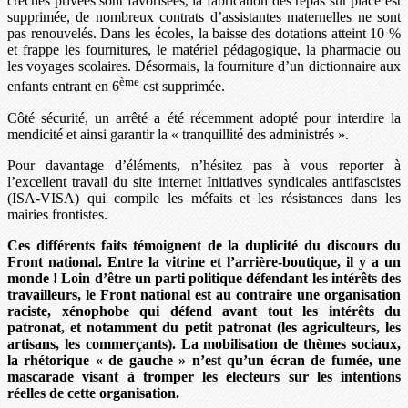
crèches privées sont favorisées, la fabrication des repas sur place est
supprimée, de nombreux contrats d’assistantes maternelles ne sont
pas renouvelés. Dans les écoles, la baisse des dotations atteint 10 %
et frappe les fournitures, le matériel pédagogique, la pharmacie ou
les voyages scolaires. Désormais, la fourniture d’un dictionnaire aux
ème
enfants entrant en 6
est supprimée.
Côté sécurité, un arrêté a été récemment adopté pour interdire la
mendicité et ainsi garantir la « tranquillité des administrés ».
Pour davantage d’éléments, n’hésitez pas à vous reporter à
l’excellent travail du site internet Initiatives syndicales antifascistes
(ISA-VISA) qui compile les méfaits et les résistances dans les
mairies frontistes.
Ces différents faits témoignent de la duplicité du discours du
Front national. Entre la vitrine et l’arrière-boutique, il y a un
monde ! Loin d’être un parti politique défendant les intérêts des
travailleurs, le Front national est au contraire une organisation
raciste, xénophobe qui défend avant tout les intérêts du
patronat, et notamment du petit patronat (les agriculteurs, les
artisans, les commerçants). La mobilisation de thèmes sociaux,
la rhétorique « de gauche » n’est qu’un écran de fumée, une
mascarade visant à tromper les électeurs sur les intentions
réelles de cette organisation.