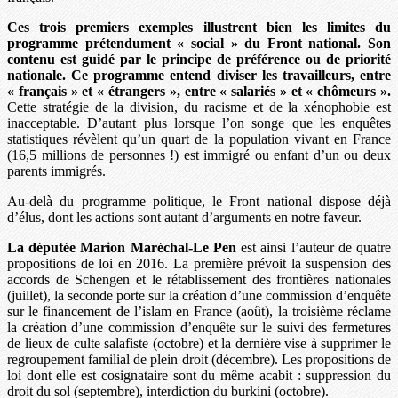
Ces trois premiers exemples illustrent bien les limites du
programme prétendument « social » du Front national. Son
contenu est guidé par le principe de préférence ou de priorité
nationale. Ce programme entend diviser les travailleurs, entre
« français » et « étrangers », entre « salariés » et « chômeurs ».
Cette stratégie de la division, du racisme et de la xénophobie est
inacceptable. D’autant plus lorsque l’on songe que les enquêtes
statistiques révèlent qu’un quart de la population vivant en France
(16,5 millions de personnes !) est immigré ou enfant d’un ou deux
parents immigrés.
Au-delà du programme politique, le Front national dispose déjà
d’élus, dont les actions sont autant d’arguments en notre faveur.
La députée Marion Maréchal-Le Pen
est ainsi l’auteur de quatre
propositions de loi en 2016. La première prévoit la suspension des
accords de Schengen et le rétablissement des frontières nationales
(juillet), la seconde porte sur la création d’une commission d’enquête
sur le financement de l’islam en France (août), la troisième réclame
la création d’une commission d’enquête sur le suivi des fermetures
de lieux de culte salafiste (octobre) et la dernière vise à supprimer le
regroupement familial de plein droit (décembre). Les propositions de
loi dont elle est cosignataire sont du même acabit : suppression du
droit du sol (septembre), interdiction du burkini (octobre).