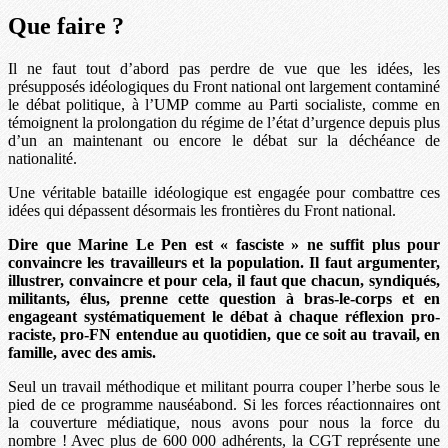
Que faire ?
Il ne faut tout d’abord pas perdre de vue que les idées, les
présupposés idéologiques du Front national ont largement contaminé
le débat politique, à l’UMP comme au Parti socialiste, comme en
témoignent la prolongation du régime de l’état d’urgence depuis plus
d’un an maintenant ou encore le débat sur la déchéance de
nationalité.
Une véritable bataille idéologique est engagée pour combattre ces
idées qui dépassent désormais les frontières du Front national.
Dire que Marine Le Pen est « fasciste » ne suffit plus pour
convaincre les travailleurs et la population. Il faut argumenter,
illustrer, convaincre et pour cela, il faut que chacun, syndiqués,
militants, élus, prenne cette question à bras-le-corps et en
engageant systématiquement le débat à chaque réflexion pro-
raciste, pro-FN entendue au quotidien, que ce soit au travail, en
famille, avec des amis.
Seul un travail méthodique et militant pourra couper l’herbe sous le
pied de ce programme nauséabond. Si les forces réactionnaires ont
la couverture médiatique, nous avons pour nous la force du
nombre ! Avec plus de 600 000 adhérents, la CGT représente une