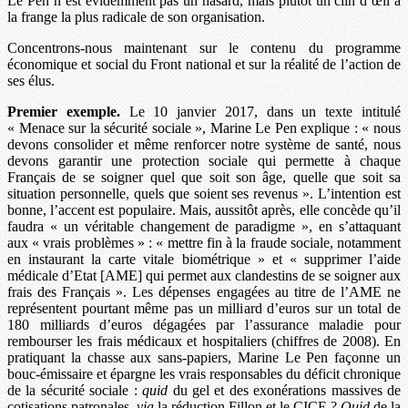
Le Pen n’est évidemment pas un hasard, mais plutôt un clin d’œil à
la frange la plus radicale de son organisation.
Concentrons-nous maintenant sur le contenu du programme
économique et social du Front national et sur la réalité de l’action de
ses élus.
Premier exemple.
Le 10 janvier 2017, dans un texte intitulé
« Menace sur la sécurité sociale », Marine Le Pen explique : « nous
devons consolider et même renforcer notre système de santé, nous
devons garantir une protection sociale qui permette à chaque
Français de se soigner quel que soit son âge, quelle que soit sa
situation personnelle, quels que soient ses revenus ». L’intention est
bonne, l’accent est populaire. Mais, aussitôt après, elle concède qu’il
faudra « un véritable changement de paradigme », en s’attaquant
aux « vrais problèmes » : « mettre fin à la fraude sociale, notamment
en instaurant la carte vitale biométrique » et « supprimer l’aide
médicale d’Etat [AME] qui permet aux clandestins de se soigner aux
frais des Français ». Les dépenses engagées au titre de l’AME ne
représentent pourtant même pas un milliard d’euros sur un total de
180 milliards d’euros dégagées par l’assurance maladie pour
rembourser les frais médicaux et hospitaliers (chiffres de 2008). En
pratiquant la chasse aux sans-papiers, Marine Le Pen façonne un
bouc-émissaire et épargne les vrais responsables du déficit chronique
de la sécurité sociale :
quid
du gel et des exonérations massives de
cotisations patronales,
via
la réduction Fillon et le CICE ?
Quid
de la