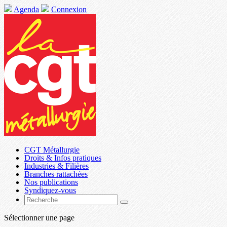
Agenda
Connexion
CGT Métallurgie
Droits & Infos pratiques
Industries & Filières
Branches rattachées
Nos publications
Syndiquez-vous
Sélectionner une page