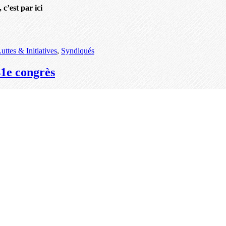
 c’est par ici
uttes & Initiatives
,
Syndiqués
41e congrès