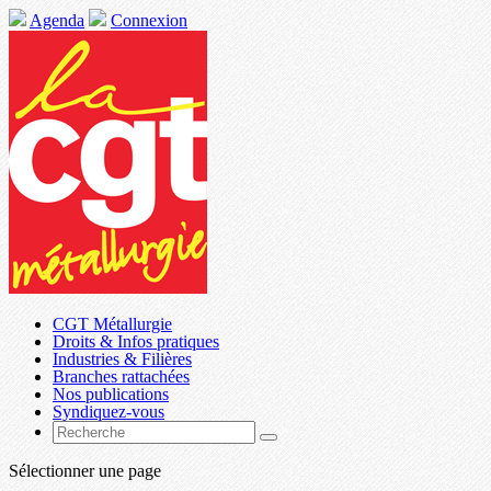
Agenda
Connexion
CGT Métallurgie
Droits & Infos pratiques
Industries & Filières
Branches rattachées
Nos publications
Syndiquez-vous
Sélectionner une page