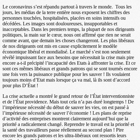
Le coronavirus s’est répandu partout à travers le monde. Tous les
jours, les médias de la terre entière nous exposent les chiffres des
personnes touchées, hospitalisées, placées en soins intensifs ou
décédées. Les images sont douloureuses, insupportables et
inacceptables. Dans les premiers temps, la plupart de nos dirigeants
politiques, la main sur le cœur, nous ont affirmé que rien ne serait
comme avant, que demain les choses changeront. Les plus libéraux
de nos dirigeants ont mis en cause explicitement le modèle
économique libéral et mondialisé. Le marché s’est non seulement
révélé impuissant face aux besoins que nécessitait la crise mais pire
encore a-t-il précipité l’incapacité des Etats à affronter la crise. Et ce
sont ces mêmes libéraux et grands patrons qui se sont tournés encore
une fois vers la puissance publique pour les sauver ! Ils voulaient
toujours moins d’Etat mais lorsque ça va mal, là ils sont d’accord
pour plus D’État !
La crise actuelle a montré le grand retour de l’État interventionniste
et de l’État providence. Mais tout cela n’a pas duré longtemps ! De
l’impérieuse nécessité du début de sauver les vies, on est passé à
l’impérieuse nécessité de sauver l’économie ! Les plans de reprise
d’activité des entreprises montrent clairement aujourd’hui que la
priorité a radicalement changé. Reprendre le travail est la priorité et
la santé des travailleurs passe réellement au second plan ! Pire
encore les grands patrons et les ultra-libéraux ont ressortis leurs