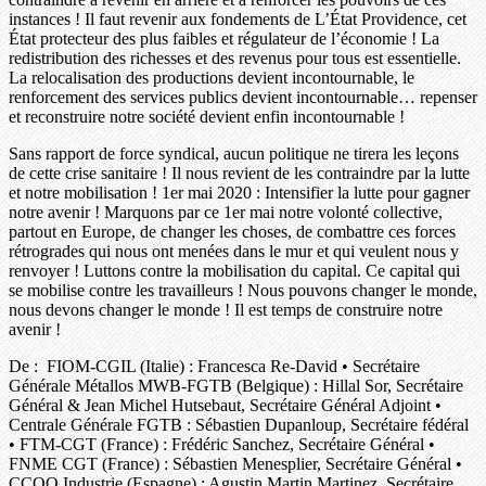
instances ! Il faut revenir aux fondements de L’État Providence, cet
État protecteur des plus faibles et régulateur de l’économie ! La
redistribution des richesses et des revenus pour tous est essentielle.
La relocalisation des productions devient incontournable, le
renforcement des services publics devient incontournable… repenser
et reconstruire notre société devient enfin incontournable !
Sans rapport de force syndical, aucun politique ne tirera les leçons
de cette crise sanitaire ! Il nous revient de les contraindre par la lutte
et notre mobilisation ! 1er mai 2020 : Intensifier la lutte pour gagner
notre avenir ! Marquons par ce 1er mai notre volonté collective,
partout en Europe, de changer les choses, de combattre ces forces
rétrogrades qui nous ont menées dans le mur et qui veulent nous y
renvoyer ! Luttons contre la mobilisation du capital. Ce capital qui
se mobilise contre les travailleurs ! Nous pouvons changer le monde,
nous devons changer le monde ! Il est temps de construire notre
avenir !
De : FIOM-CGIL (Italie) : Francesca Re-David • Secrétaire
Générale Métallos MWB-FGTB (Belgique) : Hillal Sor, Secrétaire
Général & Jean Michel Hutsebaut, Secrétaire Général Adjoint •
Centrale Générale FGTB : Sébastien Dupanloup, Secrétaire fédéral
• FTM-CGT (France) : Frédéric Sanchez, Secrétaire Général •
FNME CGT (France) : Sébastien Menesplier, Secrétaire Général •
CCOO Industrie (Espagne) : Agustin Martin Martinez, Secrétaire