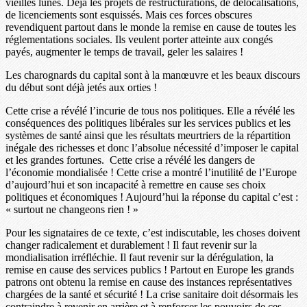
vieilles lunes. Déjà les projets de restructurations, de délocalisations,
de licenciements sont esquissés. Mais ces forces obscures
revendiquent partout dans le monde la remise en cause de toutes les
réglementations sociales. Ils veulent porter atteinte aux congés
payés, augmenter le temps de travail, geler les salaires !
Les charognards du capital sont à la manœuvre et les beaux discours
du début sont déjà jetés aux orties !
Cette crise a révélé l’incurie de tous nos politiques. Elle a révélé les
conséquences des politiques libérales sur les services publics et les
systèmes de santé ainsi que les résultats meurtriers de la répartition
inégale des richesses et donc l’absolue nécessité d’imposer le capital
et les grandes fortunes. Cette crise a révélé les dangers de
l’économie mondialisée ! Cette crise a montré l’inutilité de l’Europe
d’aujourd’hui et son incapacité à remettre en cause ses choix
politiques et économiques ! Aujourd’hui la réponse du capital c’est :
« surtout ne changeons rien ! »
Pour les signataires de ce texte, c’est indiscutable, les choses doivent
changer radicalement et durablement ! Il faut revenir sur la
mondialisation irréfléchie. Il faut revenir sur la dérégulation, la
remise en cause des services publics ! Partout en Europe les grands
patrons ont obtenu la remise en cause des instances représentatives
chargées de la santé et sécurité ! La crise sanitaire doit désormais les
contraindre à revenir en arrière et à renforcer les pouvoirs de ces