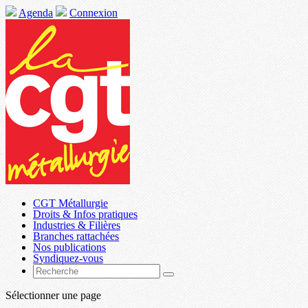
Agenda
Connexion
CGT Métallurgie
Droits & Infos pratiques
Industries & Filières
Branches rattachées
Nos publications
Syndiquez-vous
Sélectionner une page