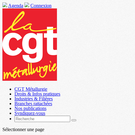
Agenda
Connexion
CGT Métallurgie
Droits & Infos pratiques
Industries & Filières
Branches rattachées
Nos publications
Syndiquez-vous
Sélectionner une page