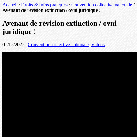
Accueil
/
Droits & Infos pratiques
/
Convention collective nationale
/
Avenant de révision extinction / ovni juridique !
Avenant de révision extinction / ovni
juridique !
01/12/2022
|
Convention collective nationale
,
Vidéos