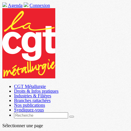
Agenda
Connexion
CGT Métallurgie
Droits & Infos pratiques
Industries & Filières
Branches rattachées
Nos publications
Syndiquez-vous
Sélectionner une page