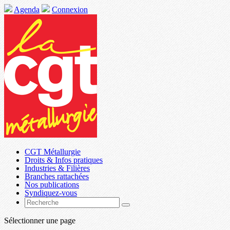
Agenda
Connexion
CGT Métallurgie
Droits & Infos pratiques
Industries & Filières
Branches rattachées
Nos publications
Syndiquez-vous
Sélectionner une page