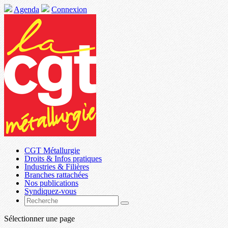
Agenda
Connexion
CGT Métallurgie
Droits & Infos pratiques
Industries & Filières
Branches rattachées
Nos publications
Syndiquez-vous
Sélectionner une page