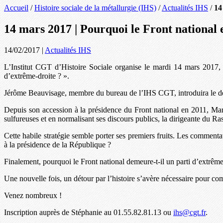
Accueil
/
Histoire sociale de la métallurgie (IHS)
/
Actualités IHS
/
14
14 mars 2017 | Pourquoi le Front national 
14/02/2017
|
Actualités IHS
L’Institut CGT d’Histoire Sociale organise le mardi 14 mars 2017, 
d’extrême-droite ? ».
Jérôme Beauvisage, membre du bureau de l’IHS CGT, introduira le d
Depuis son accession à la présidence du Front national en 2011, Marin
sulfureuses et en normalisant ses discours publics, la dirigeante du
Cette habile stratégie semble porter ses premiers fruits. Les comment
à la présidence de la République ?
Finalement, pourquoi le Front national demeure-t-il un parti d’extrême
Une nouvelle fois, un détour par l’histoire s’avère nécessaire pour co
Venez nombreux !
Inscription auprès de Stéphanie au 01.55.82.81.13 ou
ihs@cgt.fr
.