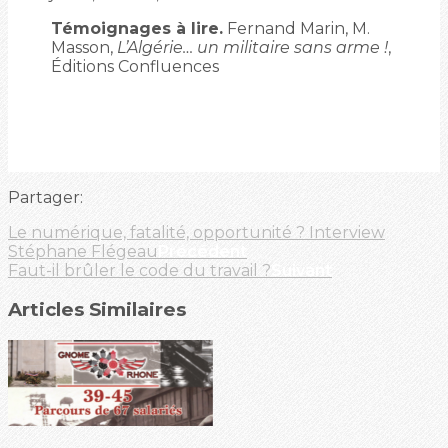
Témoignages à lire.
Fernand Marin, M.
Masson,
L’Algérie… un militaire sans arme !
,
Éditions Confluences
Partager:
Le numérique, fatalité, opportunité ? Interview
Stéphane Flégeau
Précédent
Faut-il brûler le code du travail ?
Suivant
Articles Similaires