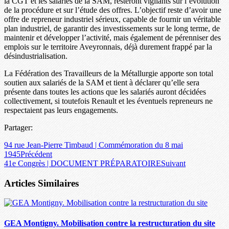
la CGT et les salariés de la SAM, resteront vigilants sur l’évolution
de la procédure et sur l’étude des offres. L’objectif reste d’avoir une
offre de repreneur industriel sérieux, capable de fournir un véritable
plan industriel, de garantir des investissements sur le long terme, de
maintenir et développer l’activité, mais également de pérenniser des
emplois sur le territoire Aveyronnais, déjà durement frappé par la
désindustrialisation.
La Fédération des Travailleurs de la Métallurgie apporte son total
soutien aux salariés de la SAM et tient à déclarer qu’elle sera
présente dans toutes les actions que les salariés auront décidées
collectivement, si toutefois Renault et les éventuels repreneurs ne
respectaient pas leurs engagements.
Partager:
94 rue Jean-Pierre Timbaud | Commémoration du 8 mai
1945
Précédent
41e Congrès | DOCUMENT PRÉPARATOIRE
Suivant
Articles Similaires
GEA Montigny. Mobilisation contre la restructuration du site