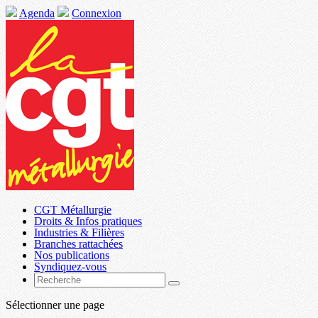
Agenda
Connexion
CGT Métallurgie
Droits & Infos pratiques
Industries & Filières
Branches rattachées
Nos publications
Syndiquez-vous
Sélectionner une page