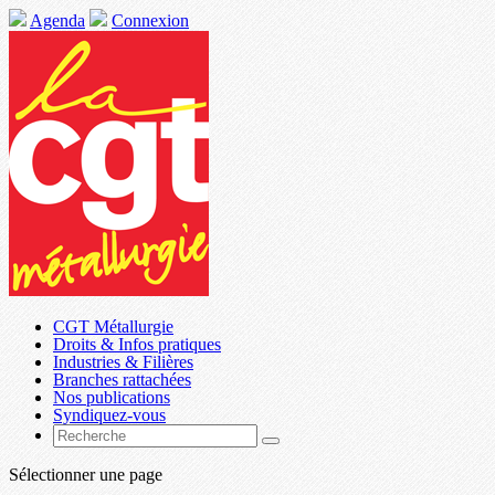
Agenda
Connexion
CGT Métallurgie
Droits & Infos pratiques
Industries & Filières
Branches rattachées
Nos publications
Syndiquez-vous
Sélectionner une page