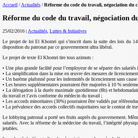
Accueil
/
Actualités
/
Réforme du code du travail, négociation du c
Réforme du code du travail, négociation du
25/02/2016
|
Actualités
,
Luttes & Initiatives
Le projet de loi El Khomri qui s’inscrit dans la suite des lois d
disposition du patronat par ce gouvernement ultra libéral.
Le projet de texte El Khomri tire tous azimuts :
• Une plus grande facilité pour l’employeur de se séparer des salariés 
• La simplification dans la mise en œuvre des mesures de licencieme
• Un barème plafonné pour les indemnités de licenciement sans cause ré
• Les heures supplémentaires pourraient être majorées à 10 % seulemen
• La dérogation à la durée maximale quotidienne (8h) et hebdomadaire
du travail et l’avis conforme du médecin du travail ;
• Les accords minoritaires (30%) pourraient être validés par référendum
• La prévalence des accords collectifs majoritaires sur le contrat de tra
Le lobbying patronal a porté ses fruits auprès du gouvernement. Même l
salariés. Avec la réforme de la médecine du travail, l’intégrité physiqu
jetables.