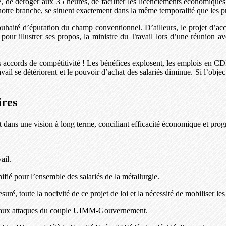
e, de déroger aux 35 heures, de faciliter les licenciements économiques
 notre branche, se situent exactement dans la même temporalité que les
ouhaité d’épuration du champ conventionnel. D’ailleurs, le projet d’ac
pour illustrer ses propos, la ministre du Travail lors d’une réunion ave
cords de compétitivité ! Les bénéfices explosent, les emplois en CDI d
avail se détériorent et le pouvoir d’achat des salariés diminue. Si l’obje
ires
 dans une vision à long terme, conciliant efficacité économique et progr
ail.
nifié pour l’ensemble des salariés de la métallurgie.
é, toute la nocivité de ce projet de loi et la nécessité de mobiliser les 
ace aux attaques du couple UIMM-Gouvernement.