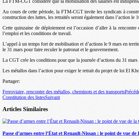
La FTM-CGT considère que la mobilisation des salariés est indispensa
Au cours de cette période, la FTM-CGT invite les syndicats à construi
construction des luttes, les retraités seront également dans l’action le 
Cette quinzaine de déploiement est l’occasion d’aller à la rencontre d
l’emploi et les conditions de travail.
L’appel à un temps fort de mobilisation et d’actions le 9 mars en territo
le 31 mars pour faire reculer le patronat et le gouvernement.
La CGT crée les conditions pour que la journée d’actions du 31 mars so
Les métallos dans l’action pour exiger le retrait du projet de loi El K
Partager:
Ferroviaire, rencontre des métallos, cheminots et des transports
Précéd
Constitution des listes
Suivant
Articles Similaires
Passe d’armes entre l’État et Renault-Nissan : le point de vue d