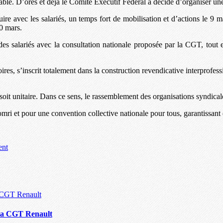
ble. D’ores et déjà le Comité Exécutif Fédéral a décidé d’organiser une
re avec les salariés, un temps fort de mobilisation et d’actions le 9 ma
10 mars.
es salariés avec la consultation nationale proposée par la CGT, tout en
ires, s’inscrit totalement dans la construction revendicative interprofess
it unitaire. Dans ce sens, le rassemblement des organisations syndicales 
homri et pour une convention collective nationale pour tous, garantissant
ent
e la CGT Renault