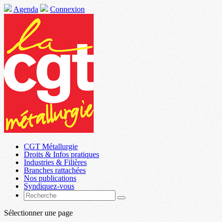
Agenda
Connexion
CGT Métallurgie
Droits & Infos pratiques
Industries & Filières
Branches rattachées
Nos publications
Syndiquez-vous
Sélectionner une page