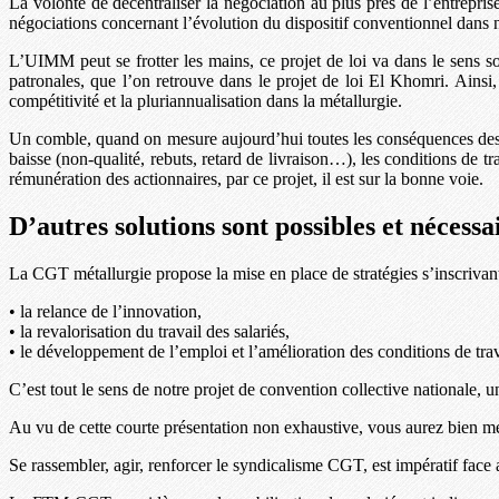
La volonté de décentraliser la négociation au plus près de l’entrepris
négociations concernant l’évolution du dispositif conventionnel dans
L’UIMM peut se frotter les mains, ce projet de loi va dans le sens s
patronales, que l’on retrouve dans le projet de loi El Khomri. Ainsi, 
compétitivité et la pluriannualisation dans la métallurgie.
Un comble, quand on mesure aujourd’hui toutes les conséquences des ac
baisse (non-qualité, rebuts, retard de livraison…), les conditions de tr
rémunération des actionnaires, par ce projet, il est sur la bonne voie.
D’autres solutions sont possibles et nécessa
La CGT métallurgie propose la mise en place de stratégies s’inscrivant
• la relance de l’innovation,
• la revalorisation du travail des salariés,
• le développement de l’emploi et l’amélioration des conditions de trav
C’est tout le sens de notre projet de convention collective nationale, u
Au vu de cette courte présentation non exhaustive, vous aurez bien mesur
Se rassembler, agir, renforcer le syndicalisme CGT, est impératif f