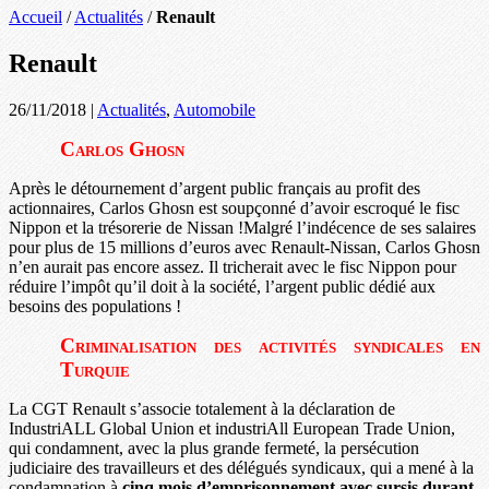
Accueil
/
Actualités
/
Renault
Renault
26/11/2018
|
Actualités
,
Automobile
Carlos Ghosn
Après le détournement d’argent public français au profit des
actionnaires, Carlos Ghosn est soupçonné d’avoir escroqué le fisc
Nippon et la trésorerie de Nissan !Malgré l’indécence de ses salaires
pour plus de 15 millions d’euros avec Renault-Nissan, Carlos Ghosn
n’en aurait pas encore assez. Il tricherait avec le fisc Nippon pour
réduire l’impôt qu’il doit à la société, l’argent public dédié aux
besoins des populations !
Criminalisation des activités syndicales en
Turquie
La CGT Renault s’associe totalement à la déclaration de
IndustriALL Global Union et industriAll European Trade Union,
qui condamnent, avec la plus grande fermeté, la persécution
judiciaire des travailleurs et des délégués syndicaux, qui a mené à la
condamnation à
cinq mois d’emprisonnement avec sursis durant