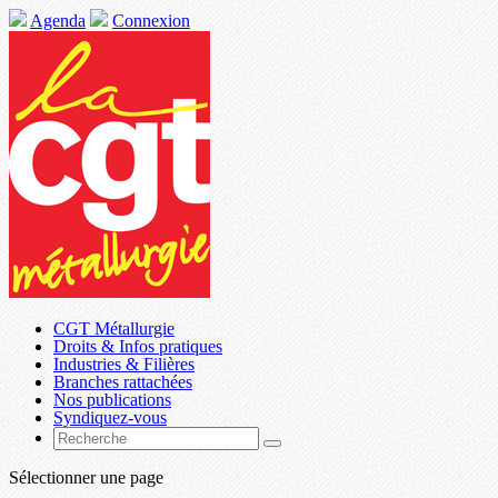
Agenda
Connexion
CGT Métallurgie
Droits & Infos pratiques
Industries & Filières
Branches rattachées
Nos publications
Syndiquez-vous
Sélectionner une page