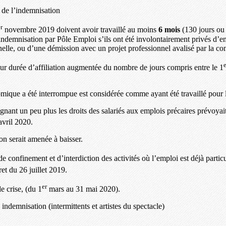
r de l’indemnisation
r
novembre 2019 doivent avoir travaillé au moins
6 mois
(130 jours ou
 indemnisation par Pôle Emploi s’ils ont été involontairement privés d’e
nelle, ou d’une démission avec un projet professionnel avalisé par la com
e
eur durée d’affiliation augmentée du nombre de jours compris entre le 1
nomique a été interrompue est considérée comme ayant été travaillé pour l
gnant un peu plus les droits des salariés aux emplois précaires prévoya
vril 2020.
ion serait amenée à baisser.
e confinement et d’interdiction des activités où l’emploi est déjà parti
et du 26 juillet 2019.
er
e crise, (du 1
mars au 31 mai 2020).
indemnisation (intermittents et artistes du spectacle)