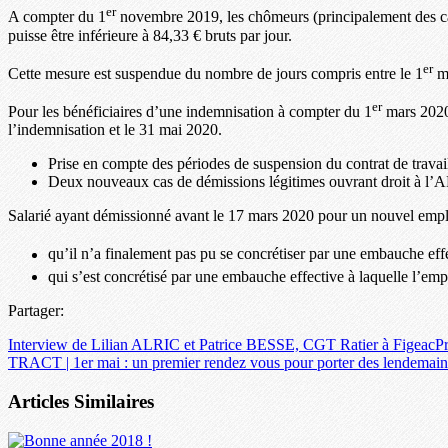
er
A compter du 1
novembre 2019, les chômeurs (principalement des cad
puisse être inférieure à 84,33 € bruts par jour.
er
Cette mesure est suspendue du nombre de jours compris entre le 1
ma
er
Pour les bénéficiaires d’une indemnisation à compter du 1
mars 2020,
l’indemnisation et le 31 mai 2020.
Prise en compte des périodes de suspension du contrat de travail i
Deux nouveaux cas de démissions légitimes ouvrant droit à l’
Salarié ayant démissionné avant le 17 mars 2020 pour un nouvel empl
qu’il n’a finalement pas pu se concrétiser par une embauche eff
qui s’est concrétisé par une embauche effective à laquelle l’emp
Partager:
Interview de Lilian ALRIC et Patrice BESSE, CGT Ratier à Figeac
P
TRACT | 1er mai : un premier rendez vous pour porter des lendemain
Articles Similaires