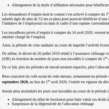
Allongement de la durée d’affiliation nécessaire pour bénéficie
e
Les demandeurs d’emploi dont le contrat s’est achevé à compter du 1
salariés âgés de plus de 53 ans et plus) pour pouvoir bénéficier d’une
l’initiative de l’employeur) ou dans le cadre d’une rupture convention
Les travailleurs privés d’emploi à compter du 16 avril 2020, verront l
ministre chargé de l’emploi).
Ainsi, la période de crise sanitaire au cours de laquelle l’activité éco
De même, le décret du 26 juillet 2019 relatif à l’assurance chômage ro
er
(SJR) en fonction du nombre de jours non travaillés à compter du 1
a
De ce fait, plus les périodes de travail seraient espacées, plus l’allocat
Bien conscient du coût social de cette mesure, notamment en période d
er
septembre 2020,
au lieu du 1
avril 2020, l’entrée en vigueur du décr
Seront ainsi neutralisés les jours non travaillés au cours de la période d
Allongement du délai de forclusion pour faire valoir ses droits à 
Suspension de la dégressivité de l’allocation chômage