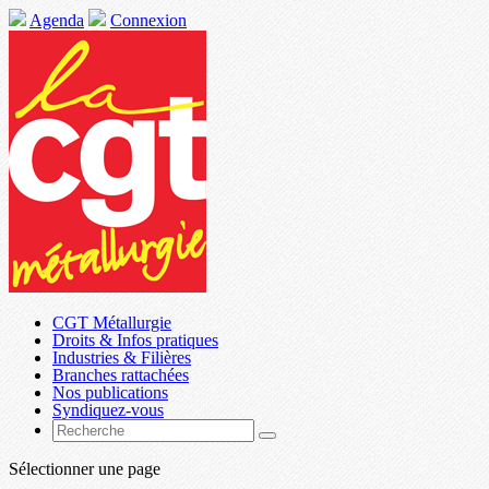
Agenda
Connexion
CGT Métallurgie
Droits & Infos pratiques
Industries & Filières
Branches rattachées
Nos publications
Syndiquez-vous
Sélectionner une page