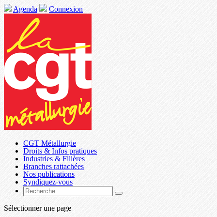
Agenda
Connexion
CGT Métallurgie
Droits & Infos pratiques
Industries & Filières
Branches rattachées
Nos publications
Syndiquez-vous
Sélectionner une page