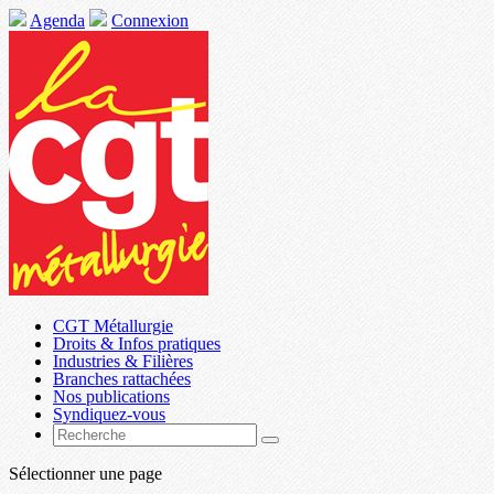
Agenda
Connexion
CGT Métallurgie
Droits & Infos pratiques
Industries & Filières
Branches rattachées
Nos publications
Syndiquez-vous
Sélectionner une page