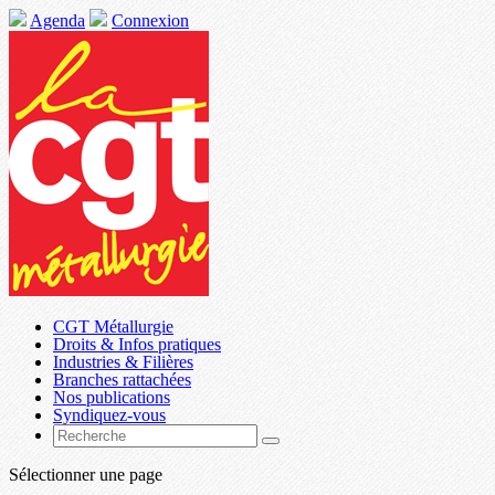
Agenda
Connexion
CGT Métallurgie
Droits & Infos pratiques
Industries & Filières
Branches rattachées
Nos publications
Syndiquez-vous
Sélectionner une page