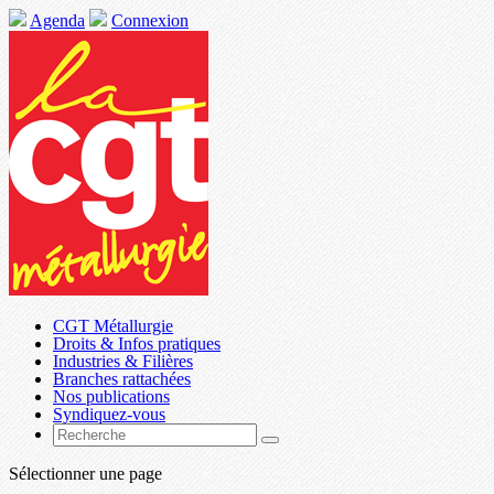
Agenda
Connexion
CGT Métallurgie
Droits & Infos pratiques
Industries & Filières
Branches rattachées
Nos publications
Syndiquez-vous
Sélectionner une page