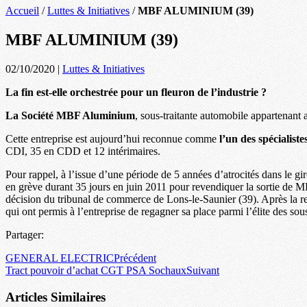
Accueil
/
Luttes & Initiatives
/
MBF ALUMINIUM (39)
MBF ALUMINIUM (39)
02/10/2020
|
Luttes & Initiatives
La fin est-elle orchestrée pour un fleuron de l’industrie ?
La Société MBF Aluminium
, sous-traitante automobile appartenant
Cette entreprise est aujourd’hui reconnue comme
l’un des spécialist
CDI, 35 en CDD et 12 intérimaires.
Pour rappel, à l’issue d’une période de 5 années d’atrocités dans le gi
en grève durant 35 jours en juin 2011 pour revendiquer la sortie de M
décision du tribunal de commerce de Lons-le-Saunier (39). Après la r
qui ont permis à l’entreprise de regagner sa place parmi l’élite des sous
Partager:
GENERAL ELECTRIC
Précédent
Tract pouvoir d’achat CGT PSA Sochaux
Suivant
Articles Similaires