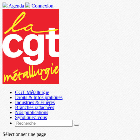
Agenda
Connexion
CGT Métallurgie
Droits & Infos pratiques
Industries & Filières
Branches rattachées
Nos publications
Syndiquez-vous
Sélectionner une page