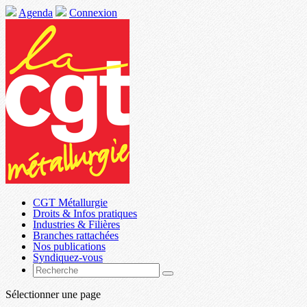
Agenda
Connexion
CGT Métallurgie
Droits & Infos pratiques
Industries & Filières
Branches rattachées
Nos publications
Syndiquez-vous
Sélectionner une page