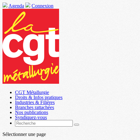
Agenda
Connexion
CGT Métallurgie
Droits & Infos pratiques
Industries & Filières
Branches rattachées
Nos publications
Syndiquez-vous
Sélectionner une page