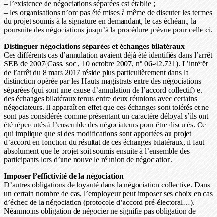
– l’existence de négociations séparées est établie ;
– les organisations n’ont pas été mises à même de discuter les termes
du projet soumis à la signature en demandant, le cas échéant, la
poursuite des négociations jusqu’à la procédure prévue pour celle-ci.
Distinguer négociations séparées et échanges bilatéraux
Ces différents cas d’annulation avaient déjà été identifiés dans l’arrêt
SEB de 2007(Cass. soc., 10 octobre 2007, n° 06-42.721). L’intérêt
de l’arrêt du 8 mars 2017 réside plus particulièrement dans la
distinction opérée par les Hauts magistrats entre des négociations
séparées (qui sont une cause d’annulation de l’accord collectif) et
des échanges bilatéraux tenus entre deux réunions avec certains
négociateurs. Il apparaît en effet que ces échanges sont tolérés et ne
sont pas considérés comme présentant un caractère déloyal s’ils ont
été répercutés à l’ensemble des négociateurs pour être discutés. Ce
qui implique que si des modifications sont apportées au projet
d’accord en fonction du résultat de ces échanges bilatéraux, il faut
absolument que le projet soit soumis ensuite à l’ensemble des
participants lors d’une nouvelle réunion de négociation.
Imposer l’effictivité de la négociation
D’autres obligations de loyauté dans la négociation collective. Dans
un certain nombre de cas, l’employeur peut imposer ses choix en cas
d’échec de la négociation (protocole d’accord pré-électoral…).
Néanmoins obligation de négocier ne signifie pas obligation de