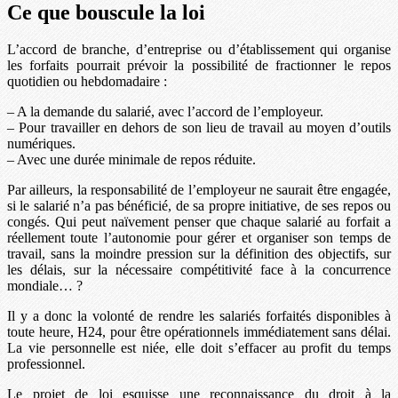
Ce que bouscule la loi
L’accord de branche, d’entreprise ou d’établissement qui organise
les forfaits pourrait prévoir la possibilité de fractionner le repos
quotidien ou hebdomadaire :
– A la demande du salarié, avec l’accord de l’employeur.
– Pour travailler en dehors de son lieu de travail au moyen d’outils
numériques.
– Avec une durée minimale de repos réduite.
Par ailleurs, la responsabilité de l’employeur ne saurait être engagée,
si le salarié n’a pas bénéficié, de sa propre initiative, de ses repos ou
congés. Qui peut naïvement penser que chaque salarié au forfait a
réellement toute l’autonomie pour gérer et organiser son temps de
travail, sans la moindre pression sur la définition des objectifs, sur
les délais, sur la nécessaire compétitivité face à la concurrence
mondiale… ?
Il y a donc la volonté de rendre les salariés forfaités disponibles à
toute heure, H24, pour être opérationnels immédiatement sans délai.
La vie personnelle est niée, elle doit s’effacer au profit du temps
professionnel.
Le projet de loi esquisse une reconnaissance du droit à la