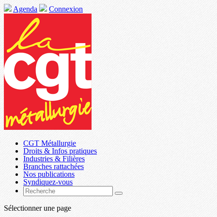
Agenda
Connexion
CGT Métallurgie
Droits & Infos pratiques
Industries & Filières
Branches rattachées
Nos publications
Syndiquez-vous
Sélectionner une page