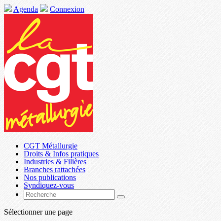
Agenda
Connexion
CGT Métallurgie
Droits & Infos pratiques
Industries & Filières
Branches rattachées
Nos publications
Syndiquez-vous
Sélectionner une page