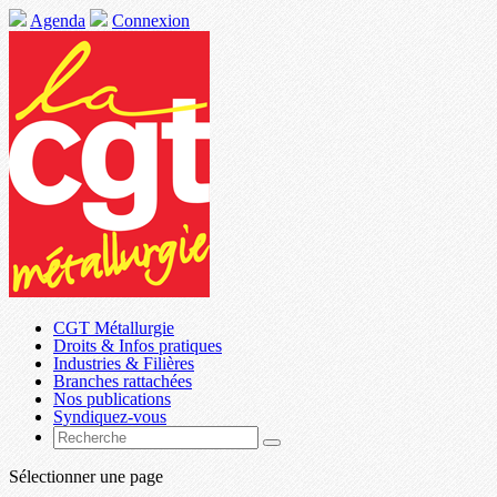
Agenda
Connexion
CGT Métallurgie
Droits & Infos pratiques
Industries & Filières
Branches rattachées
Nos publications
Syndiquez-vous
Sélectionner une page