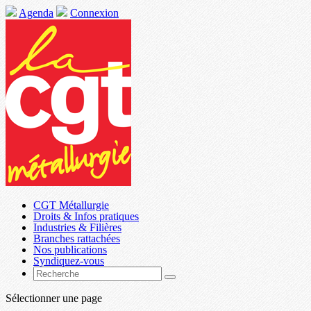
Agenda
Connexion
CGT Métallurgie
Droits & Infos pratiques
Industries & Filières
Branches rattachées
Nos publications
Syndiquez-vous
Sélectionner une page