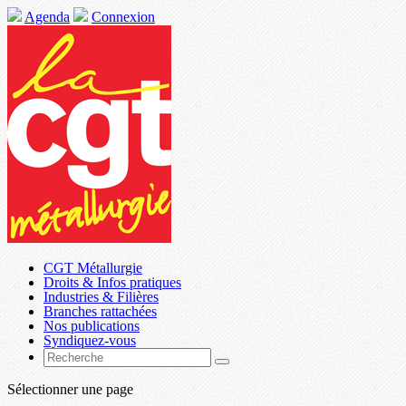
Agenda
Connexion
CGT Métallurgie
Droits & Infos pratiques
Industries & Filières
Branches rattachées
Nos publications
Syndiquez-vous
Sélectionner une page