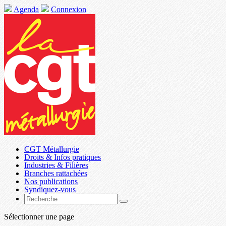
Agenda
Connexion
CGT Métallurgie
Droits & Infos pratiques
Industries & Filières
Branches rattachées
Nos publications
Syndiquez-vous
Sélectionner une page