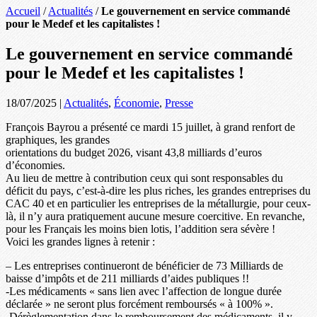
Accueil
/
Actualités
/
Le gouvernement en service commandé
pour le Medef et les capitalistes !
Le gouvernement en service commandé
pour le Medef et les capitalistes !
18/07/2025
|
Actualités
,
Économie
,
Presse
François Bayrou a présenté ce mardi 15 juillet, à grand renfort de
graphiques, les grandes
orientations du budget 2026, visant 43,8 milliards d’euros
d’économies.
Au lieu de mettre à contribution ceux qui sont responsables du
déficit du pays, c’est-à-dire les plus riches, les grandes entreprises du
CAC 40 et en particulier les entreprises de la métallurgie, pour ceux-
là, il n’y aura pratiquement aucune mesure coercitive. En revanche,
pour les Français les moins bien lotis, l’addition sera sévère !
Voici les grandes lignes à retenir :
– Les entreprises continueront de bénéficier de 73 Milliards de
baisse d’impôts et de 211 milliards d’aides publiques !!
-Les médicaments « sans lien avec l’affection de longue durée
déclarée » ne seront plus forcément remboursés « à 100% ».
-Dérèglementation dans le remboursement des médicaments, il y