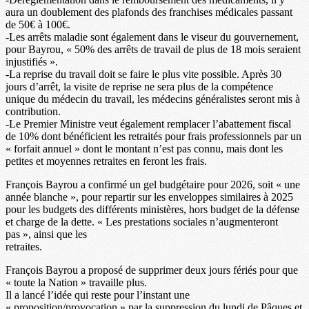
aura un doublement des plafonds des franchises médicales passant
de 50€ à 100€.
-Les arrêts maladie sont également dans le viseur du gouvernement,
pour Bayrou, « 50% des arrêts de travail de plus de 18 mois seraient
injustifiés ».
-La reprise du travail doit se faire le plus vite possible. Après 30
jours d’arrêt, la visite de reprise ne sera plus de la compétence
unique du médecin du travail, les médecins généralistes seront mis à
contribution.
-Le Premier Ministre veut également remplacer l’abattement fiscal
de 10% dont bénéficient les retraités pour frais professionnels par un
« forfait annuel » dont le montant n’est pas connu, mais dont les
petites et moyennes retraites en feront les frais.
François Bayrou a confirmé un gel budgétaire pour 2026, soit « une
année blanche », pour repartir sur les enveloppes similaires à 2025
pour les budgets des différents ministères, hors budget de la défense
et charge de la dette. « Les prestations sociales n’augmenteront
pas », ainsi que les
retraites.
François Bayrou a proposé de supprimer deux jours fériés pour que
« toute la Nation » travaille plus.
Il a lancé l’idée qui reste pour l’instant une
« proposition/provocation » par la suppression du lundi de Pâques et