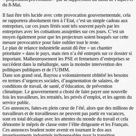
du 8-Mai.
Il faut être très lucide avec cette provocation gouvernementale, cela
ne rapportera absolument rien à l’Etat, c’est un simple cadeau aux
entreprises, car ces jours fériés sont très souvent payés par les
entreprises avec les cotisations assujetties sur ces jours. C’est un
moyen également pour que les projecteurs soient braqués sur cette
mesure provocatrice pour faire oublier tout le reste.
Le plan de relance industrielle aurait dû être « un chantier
prioritaire » dans le pays, mais rien n’a été entrepris sur ce dossier si
important. Malheureusement les PSE et fermetures d’entreprises se
succèdent dans la métallurgie, sans la moindre intervention des
politiques publiques et de l’UIMM.
Dans son grand oral, Bayrou a volontairement oblitéré les besoins
en termes d’urgences sociales, d’augmentation de salaires, de
conditions de travail, de santé, d’éducation, de prévention
climatique. Le gouvernement a choisi de faire payer une nouvelle
fois les travailleurs, les retraités, les privés d’emploi, et les agents du
service public.
Ces annonces, faites-en plein cœur de l’été, alors que des millions de
travailleurs et de travailleuses ne peuvent pas partir en vacances,
sont en total décalage avec les attentes du monde du travail et cela
démontre le mépris de classe entre l’élite dirigeante et les Français.
Ces annonces bradent notre avenir en tournant le dos aux
investissements industriels indispensables pour la transition