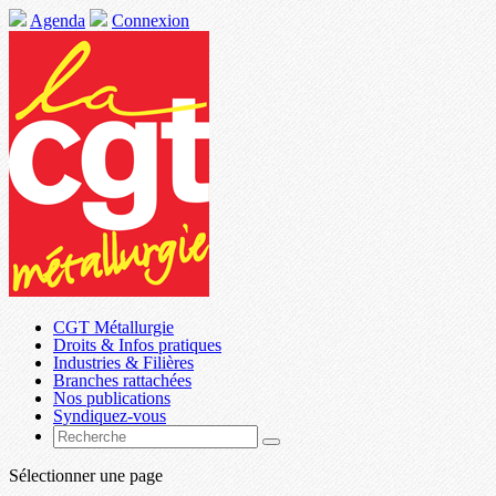
Agenda
Connexion
CGT Métallurgie
Droits & Infos pratiques
Industries & Filières
Branches rattachées
Nos publications
Syndiquez-vous
Sélectionner une page