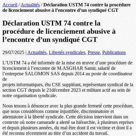
Accueil
/
Actualités
/
Déclaration USTM 74 contre la procédure
de licenciement abusive à l’encontre d’un syndiqué CGT
Déclaration USTM 74 contre la
procédure de licenciement abusive à
l’encontre d’un syndiqué CGT
29/07/2025
|
Actualités
,
Libertés syndicales
,
Presse
,
Publications
L’USTM 74 a été informée de la mise en œuvre d’une procédure de
licenciement à l’encontre de M.ASGHAR Samir, salarié de
l’entreprise SALOMON SAS depuis 2014 au poste de coordinateur
de
projets informatiques, élu CSE suppléant, représentant syndical de la
section CGT depuis le 21décembre 2023 et militant actif au sein de
notre organisation syndicale.
Nous tenons à dénoncer avec la plus grande fermeté cette procédure,
que nous considérons comme injustifiée, discriminatoire et
attentatoire à la liberté syndicale. Cette décision intervient dans un
contexte où notre camarade a alerté sa hiérarchie, à plusieurs reprises
et depuis plusieurs années, du mal être dont il est victime et dont il a
été reconnu récemment au titre d’un accident du travail.