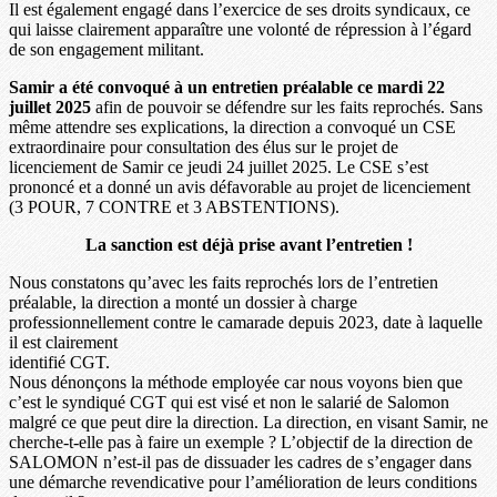
Il est également engagé dans l’exercice de ses droits syndicaux, ce
qui laisse clairement apparaître une volonté de répression à l’égard
de son engagement militant.
Samir a été convoqué à un entretien préalable ce mardi 22
juillet 2025
afin de pouvoir se défendre sur les faits reprochés. Sans
même attendre ses explications, la direction a convoqué un CSE
extraordinaire pour consultation des élus sur le projet de
licenciement de Samir ce jeudi 24 juillet 2025. Le CSE s’est
prononcé et a donné un avis défavorable au projet de licenciement
(3 POUR, 7 CONTRE et 3 ABSTENTIONS).
La sanction est déjà prise avant l’entretien !
Nous constatons qu’avec les faits reprochés lors de l’entretien
préalable, la direction a monté un dossier à charge
professionnellement contre le camarade depuis 2023, date à laquelle
il est clairement
identifié CGT.
Nous dénonçons la méthode employée car nous voyons bien que
c’est le syndiqué CGT qui est visé et non le salarié de Salomon
malgré ce que peut dire la direction. La direction, en visant Samir, ne
cherche-t-elle pas à faire un exemple ? L’objectif de la direction de
SALOMON n’est-il pas de dissuader les cadres de s’engager dans
une démarche revendicative pour l’amélioration de leurs conditions