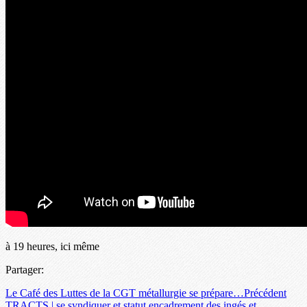
à 19 heures, ici même
Partager:
Le Café des Luttes de la CGT métallurgie se prépare…
Précédent
TRACTS | se syndiquer et statut encadrement des ingés et