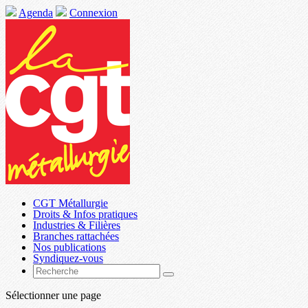
Agenda
Connexion
CGT Métallurgie
Droits & Infos pratiques
Industries & Filières
Branches rattachées
Nos publications
Syndiquez-vous
Sélectionner une page