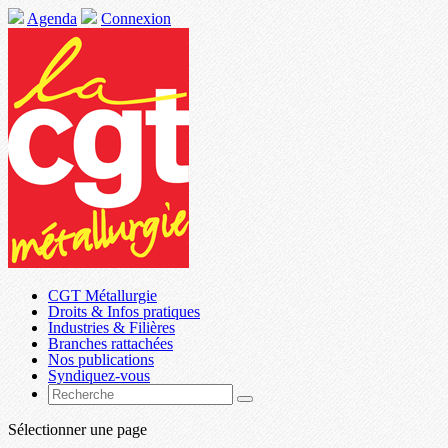
Agenda
Connexion
CGT Métallurgie
Droits & Infos pratiques
Industries & Filières
Branches rattachées
Nos publications
Syndiquez-vous
Sélectionner une page