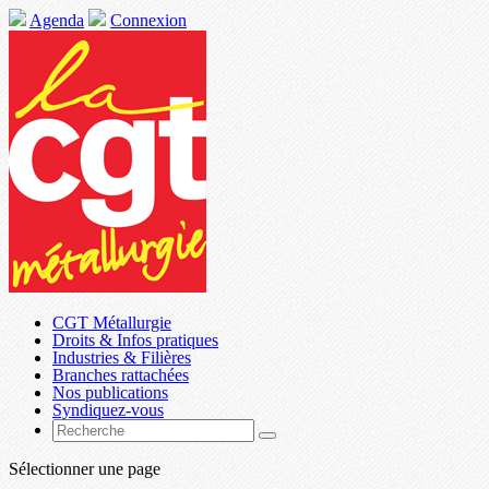
Agenda
Connexion
CGT Métallurgie
Droits & Infos pratiques
Industries & Filières
Branches rattachées
Nos publications
Syndiquez-vous
Sélectionner une page