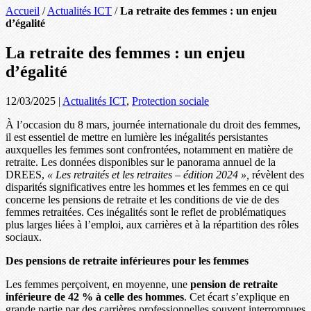
Accueil
/
Actualités ICT
/
La retraite des femmes : un enjeu
d’égalité
La retraite des femmes : un enjeu
d’égalité
12/03/2025
|
Actualités ICT
,
Protection sociale
À l’occasion du 8 mars, journée internationale du droit des femmes,
il est essentiel de mettre en lumière les inégalités persistantes
auxquelles les femmes sont confrontées, notamment en matière de
retraite. Les données disponibles sur le panorama annuel de la
DREES,
« Les retraités et les retraites – édition 2024 »,
révèlent des
disparités significatives entre les hommes et les femmes en ce qui
concerne les pensions de retraite et les conditions de vie de des
femmes retraitées. Ces inégalités sont le reflet de problématiques
plus larges liées à l’emploi, aux carrières et à la répartition des rôles
sociaux.
Des pensions de retraite inférieures pour les femmes
Les femmes perçoivent, en moyenne, une
pension de retraite
inférieure de 42 % à celle des hommes
. Cet écart s’explique en
grande partie par des carrières professionnelles souvent interrompues