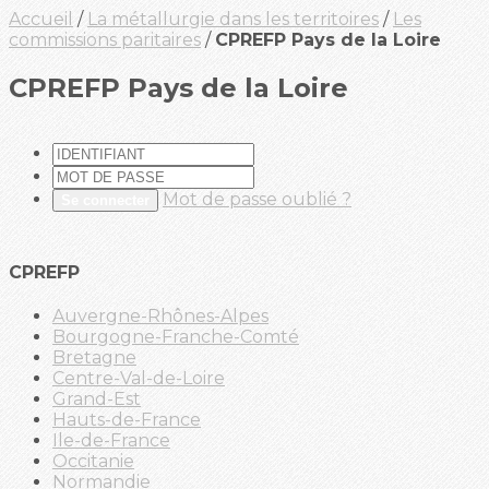
Accueil
/
La métallurgie dans les territoires
/
Les
commissions paritaires
/
CPREFP Pays de la Loire
CPREFP Pays de la Loire
Mot de passe oublié ?
Se connecter
CPREFP
Auvergne-Rhônes-Alpes
Bourgogne-Franche-Comté
Bretagne
Centre-Val-de-Loire
Grand-Est
Hauts-de-France
Ile-de-France
Occitanie
Normandie