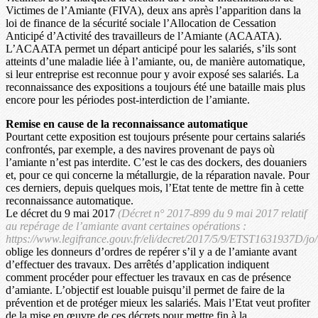
Victimes de l’Amiante (FIVA), deux ans après l’apparition dans la
loi de finance de la sécurité sociale l’Allocation de Cessation
Anticipé d’Activité des travailleurs de l’Amiante (ACAATA).
L’ACAATA permet un départ anticipé pour les salariés, s’ils sont
atteints d’une maladie liée à l’amiante, ou, de manière automatique,
si leur entreprise est reconnue pour y avoir exposé ses salariés. La
reconnaissance des expositions a toujours été une bataille mais plus
encore pour les périodes post-interdiction de l’amiante.
Remise en cause de la reconnaissance automatique
Pourtant cette exposition est toujours présente pour certains salariés
confrontés, par exemple, a des navires provenant de pays où
l’amiante n’est pas interdite. C’est le cas des dockers, des douaniers
et, pour ce qui concerne la métallurgie, de la réparation navale. Pour
ces derniers, depuis quelques mois, l’Etat tente de mettre fin à cette
reconnaissance automatique.
Le décret du 9 mai 2017
(Décret n° 2017-899 du 9 mai 2017 relatif
au repérage de l’amiante avant certaines opérations :
https://www.legifrance.gouv.fr/eli/decret/2017/5/9/ETST1631937D/jo/
oblige les donneurs d’ordres de repérer s’il y a de l’amiante avant
d’effectuer des travaux. Des arrêtés d’application indiquent
comment procéder pour effectuer les travaux en cas de présence
d’amiante. L’objectif est louable puisqu’il permet de faire de la
prévention et de protéger mieux les salariés. Mais l’Etat veut profiter
de la mise en œuvre de ces décrets pour mettre fin à la