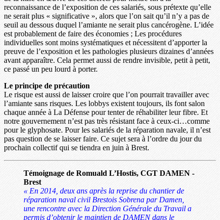
reconnaissance de l’exposition de ces salariés, sous prétexte qu’elle
ne serait plus « significative », alors que l’on sait qu’il n’y a pas de
seuil au dessous duquel l’amiante ne serait plus cancérogène. L’idée
est probablement de faire des économies ; Les procédures
individuelles sont moins systématiques et nécessitent d’apporter la
preuve de l’exposition et les pathologies plusieurs dizaines d’années
avant apparaître. Cela permet aussi de rendre invisible, petit à petit,
ce passé un peu lourd à porter.
Le principe de précaution
Le risque est aussi de laisser croire que l’on pourrait travailler avec
l’amiante sans risques. Les lobbys existent toujours, ils font salon
chaque année à La Défense pour tenter de réhabiliter leur fibre. Et
notre gouvernement n’est pas très résistant face à ceux-ci…comme
pour le glyphosate. Pour les salariés de la réparation navale, il n’est
pas question de se laisser faire. Ce sujet sera à l’ordre du jour du
prochain collectif qui se tiendra en juin à Brest.
Témoignage de Romuald L’Hostis, CGT DAMEN -
Brest
« En 2014, deux ans après la reprise du chantier de
réparation naval civil Brestois Sobrena par Damen,
une rencontre avec la Direction Générale du Travail a
permis d’obtenir le maintien de DAMEN dans le