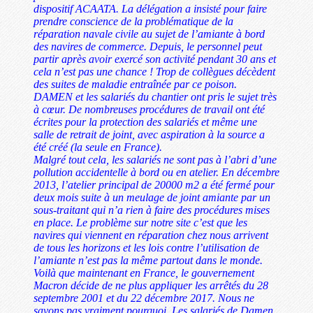
dispositif ACAATA. La délégation a insisté pour faire
prendre conscience de la problématique de la
réparation navale civile au sujet de l’amiante à bord
des navires de commerce. Depuis, le personnel peut
partir après avoir exercé son activité pendant 30 ans et
cela n’est pas une chance ! Trop de collègues décèdent
des suites de maladie entraînée par ce poison.
DAMEN et les salariés du chantier ont pris le sujet très
à cœur. De nombreuses procédures de travail ont été
écrites pour la protection des salariés et même une
salle de retrait de joint, avec aspiration à la source a
été créé (la seule en France).
Malgré tout cela, les salariés ne sont pas à l’abri d’une
pollution accidentelle à bord ou en atelier. En décembre
2013, l’atelier principal de 20000 m2 a été fermé pour
deux mois suite à un meulage de joint amiante par un
sous-traitant qui n’a rien à faire des procédures mises
en place. Le problème sur notre site c’est que les
navires qui viennent en réparation chez nous arrivent
de tous les horizons et les lois contre l’utilisation de
l’amiante n’est pas la même partout dans le monde.
Voilà que maintenant en France, le gouvernement
Macron décide de ne plus appliquer les arrêtés du 28
septembre 2001 et du 22 décembre 2017. Nous ne
savons pas vraiment pourquoi. Les salariés de Damen