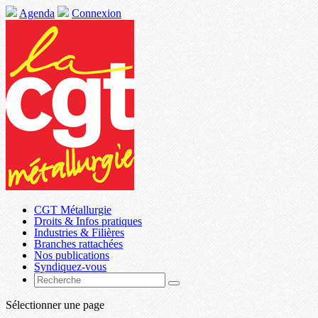
Agenda
Connexion
CGT Métallurgie
Droits & Infos pratiques
Industries & Filières
Branches rattachées
Nos publications
Syndiquez-vous
Sélectionner une page