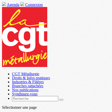
Agenda
Connexion
CGT Métallurgie
Droits & Infos pratiques
Industries & Filières
Branches rattachées
Nos publications
Syndiquez-vous
Sélectionner une page