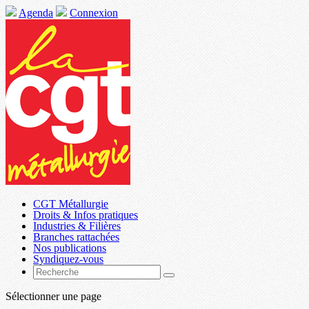
Agenda
Connexion
CGT Métallurgie
Droits & Infos pratiques
Industries & Filières
Branches rattachées
Nos publications
Syndiquez-vous
Sélectionner une page